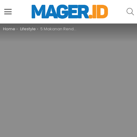
S
Menu
You are here:
Home
Lifestyle
5 Makanan Rendah Lemak